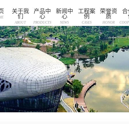
页
关于我
产品中
新闻中
工程案
荣誉资
合
们
心
心
例
质
ME
ABOUT
PRODUCTS
NEWS
CASES
HONOR
COOP